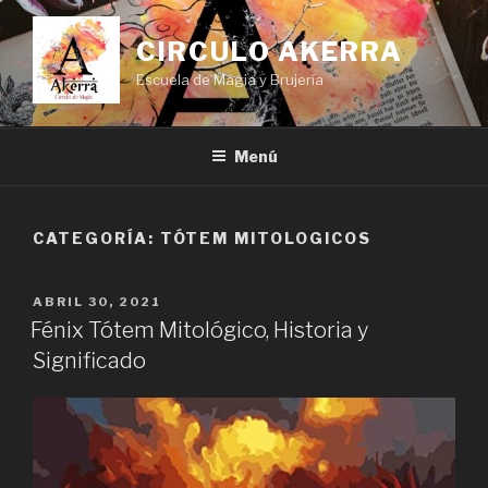
Saltar
al
CIRCULO AKERRA
contenido
Escuela de Mágia y Brujería
Menú
CATEGORÍA:
TÓTEM MITOLOGICOS
PUBLICADO
ABRIL 30, 2021
EL
Fénix Tótem Mitológico, Historia y
Significado