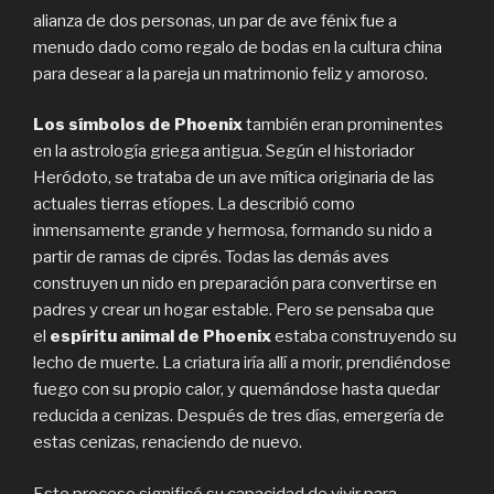
alianza de dos personas, un par de ave fénix fue a
menudo dado como regalo de bodas en la cultura china
para desear a la pareja un matrimonio feliz y amoroso.
Los símbolos de Phoenix
también eran prominentes
en la astrología griega antigua. Según el historiador
Heródoto, se trataba de un ave mítica originaria de las
actuales tierras etíopes. La describió como
inmensamente grande y hermosa, formando su nido a
partir de ramas de ciprés. Todas las demás aves
construyen un nido en preparación para convertirse en
padres y crear un hogar estable. Pero se pensaba que
el
espíritu animal de Phoenix
estaba construyendo su
lecho de muerte. La criatura iría allí a morir, prendiéndose
fuego con su propio calor, y quemándose hasta quedar
reducida a cenizas. Después de tres días, emergería de
estas cenizas, renaciendo de nuevo.
Este proceso significó su capacidad de vivir para