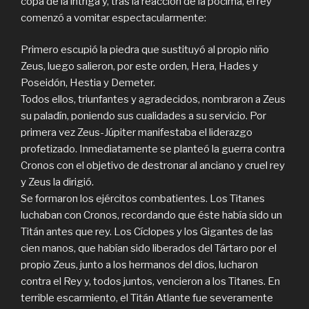
copa de la intriga y, tras la reacción de la pócima, el rey
comenzó a vomitar espectacularmente:
Primero escupió la piedra que sustituyó al propio niño
Zeus, luego salieron, por este orden, Hera, Hades y
Poseidón, Hestia y Demeter.
Todos ellos, triunfantes y agradecidos, nombraron a Zeus
su paladín, poniendo sus cualidades a su servicio. Por
primera vez Zeus-Júpiter manifestaba el liderazgo
profetizado. Inmediatamente se planteó la guerra contra
Cronos con el objetivo de destronar al anciano y cruel rey
y Zeus la dirigió.
Se formaron los ejércitos combatientes. Los Titanes
luchaban con Cronos, recordando que éste había sido un
Titán antes que rey. Los Cíclopes y los Gigantes de las
cien manos, que habían sido liberados del Tártaro por el
propio Zeus, junto a los hermanos del dios, lucharon
contra el Rey y, todos juntos, vencieron a los Titanes. En
terrible escarmiento, el Titán Atlante fue severamente