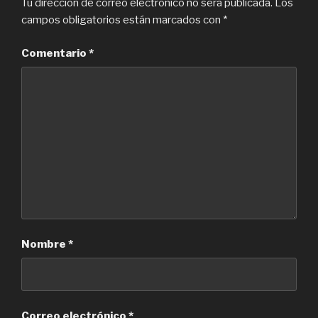
Tu dirección de correo electrónico no será publicada.
Los
campos obligatorios están marcados con
*
Comentario
*
Nombre
*
Correo electrónico
*