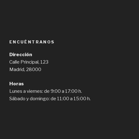
ENCUÉNTRANOS
Dirección
Calle Principal, 123
Madrid, 28000
Horas
Lunes a viernes: de 9:00 a 17:00 h.
Sábado y domingo: de 11:00 a 15:00 h.