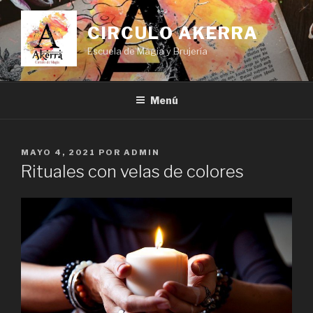
Saltar
al
CIRCULO AKERRA
contenido
Escuela de Mágia y Brujería
Menú
PUBLICADO
MAYO 4, 2021
POR
ADMIN
EL
Rituales con velas de colores