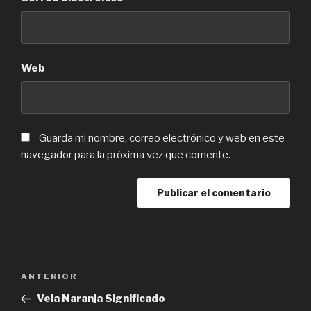
Web
Guarda mi nombre, correo electrónico y web en este
navegador para la próxima vez que comente.
Navegación
Entrada
ANTERIOR
de
anterior:
Vela Naranja Significado
entradas