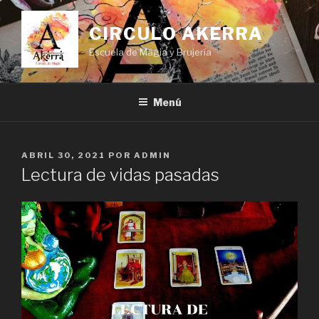
Saltar
al
CIRCULO AKERRA
contenido
Escuela de Mágia y Brujería
Menú
PUBLICADO
ABRIL 30, 2021
POR
ADMIN
EL
Lectura de vidas pasadas