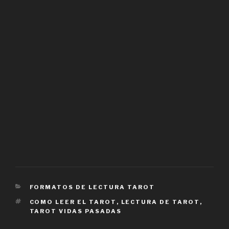
CATEGORÍAS
FORMATOS DE LECTURA TAROT
ETIQUETAS
COMO LEER EL TAROT
,
LECTURA DE TAROT
,
TAROT VIDAS PASADAS