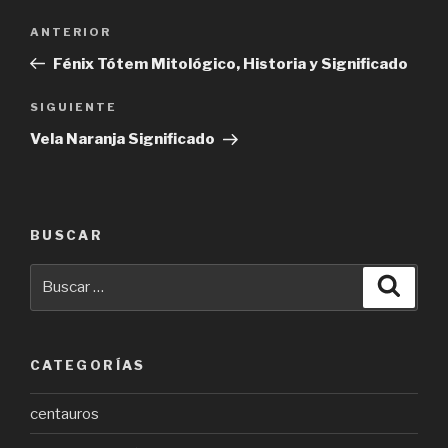
Navegación
Entrada
ANTERIOR
de
anterior:
Fénix Tótem Mitológico, Historia y Significado
entradas
Siguiente
SIGUIENTE
entrada
Vela Naranja Significado
BUSCAR
Buscar
Busca
por:
CATEGORÍAS
centauros