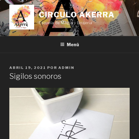
Saltar
al
CIRCULO AKERRA
contenido
Escuela de Mágia y Brujería
Menú
PUBLICADO
ABRIL 19, 2021
POR
ADMIN
EL
Sigilos sonoros