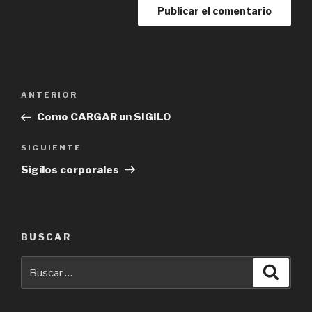
Navegación
Entrada
ANTERIOR
de
anterior:
Como CARGAR un SIGILO
entradas
Siguiente
SIGUIENTE
entrada
Sigilos corporales
BUSCAR
Buscar
Busca
por: