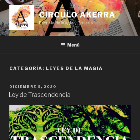
Saltar
al
CIRCULO AKERRA
contenido
Escuela de Mágia y Brujería
Menú
CATEGORÍA:
LEYES DE LA MAGIA
PUBLICADO
DICIEMBRE 9, 2020
EL
Ley de Trascendencia