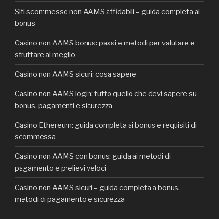
Siti scommesse non AAMS affidabili – guida completa ai
bonus
Casino non AAMS bonus: passi e metodi per valutare e
sfruttare al meglio
Casino non AAMS sicuri: cosa sapere
Casino non AAMS login: tutto quello che devi sapere su
bonus, pagamenti e sicurezza
Casino Ethereum: guida completa ai bonus e requisiti di
scommessa
Casino non AAMS con bonus: guida ai metodi di
pagamento e prelievi veloci
Casino non AAMS sicuri – guida completa a bonus,
metodi di pagamento e sicurezza