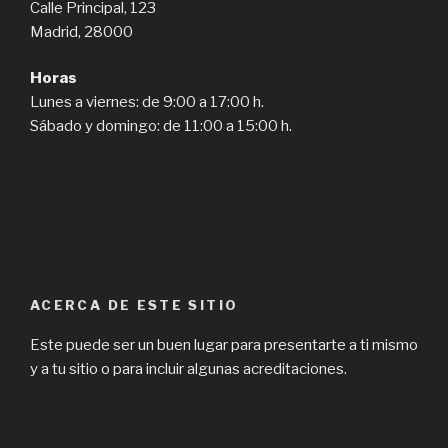
Calle Principal, 123
Madrid, 28000
Horas
Lunes a viernes: de 9:00 a 17:00 h.
Sábado y domingo: de 11:00 a 15:00 h.
ACERCA DE ESTE SITIO
Este puede ser un buen lugar para presentarte a ti mismo
y a tu sitio o para incluir algunas acreditaciones.