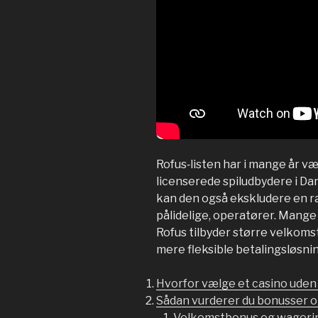
Rofus‑listen har i mange år væ
licenserede spiludbydere i Da
kan den også ekskludere en 
pålidelige, operatører. Mange 
Rofus tilbyder større velkom
mere fleksible betalingsløsni
Hvorfor vælge et casino uden
Sådan vurderer du bonusser og
Velkomstbonus og wageri