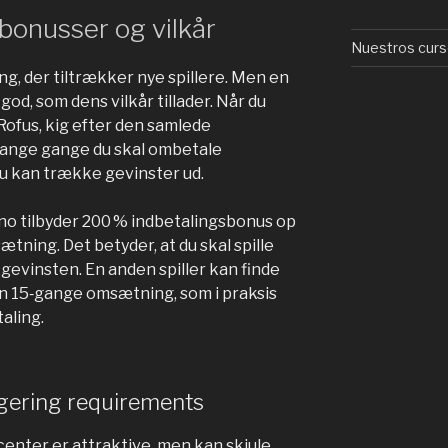
bonusser og vilkår
Nuestros curs
ng, der tiltrækker nye spillere. Men en
od, som dens vilkår tillader. Når du
ofus, kig efter den samlede
ange gange du skal ombetale
u kan trække gevinster ud.
ino tilbyder 200 % indbetalingsbonus op
ætning. Det betyder, at du skal spille
 gevinsten. En anden spiller kan finde
n 15‑gange omsætning, som i praksis
taling.
ering requirements
center er attraktive, men kan skjule