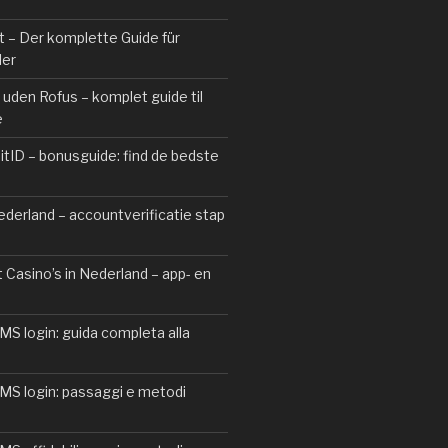
ot – Der komplette Guide für
ler
uden Rofus – komplet guide til
e
tID – bonusguide: find de bedste
derland – accountverificatie stap
 Casino’s in Nederland – app- en
S login: guida completa alla
MS login: passaggi e metodi