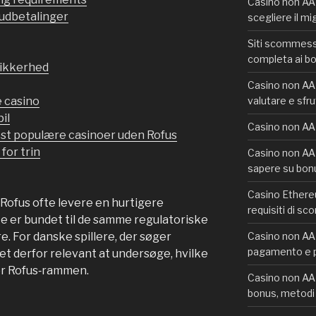
Casino non AAM
udbetalinger
scegliere il mi
Siti scommesse
completa ai b
 sikkerhed
Casino non AA
e casino
valutare e sfru
il
Casino non AA
est populære casinoer uden Rofus
for trin
Casino non AAM
sapere su bon
Casino Ethere
Rofus ofte levere en hurtigere
requisiti di 
ke er bundet til de samme regulatoriske
. For danske spillere, der søger
Casino non AAM
pagamento e pr
det derfor relevant at undersøge, hvilke
for Rofus‑rammen.
Casino non AAM
bonus, metodi