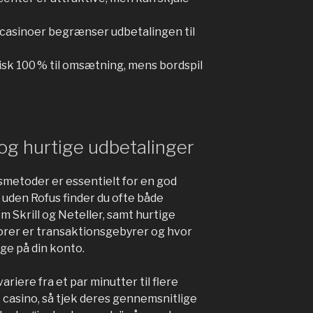
casinoer begrænser udbetalingen til
pisk 100 % til omsætning, mens bordspil
g hurtige udbetalinger
gsmetoder er essentielt for en god
 uden Rofus finder du ofte både
om Skrill og Neteller, samt hurtige
orer er transaktionsgebyrer og hvor
ge på din konto.
iere fra et par minutter til flere
 casino, så tjek deres gennemsnitlige