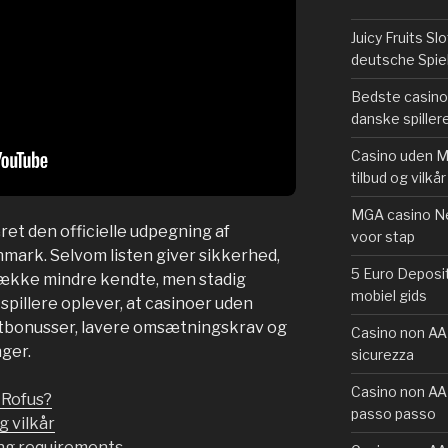
Juicy Fruits Sl
deutsche Spie
Bedste casino 
danske spiller
Casino uden Mi
tilbud og vilkår
MGA casino Ne
ret den officielle udpegning af
voor stap
nmark. Selvom listen giver sikkerhed,
5 Euro Deposit
række mindre kendte, men stadig
mobiel gids
spillere oplever, at casinoer uden
stbonusser, lavere omsætningskrav og
Casino non AAM
nger.
sicurezza
Casino non AA
 Rofus?
passo passo
 vilkår
ng requirements