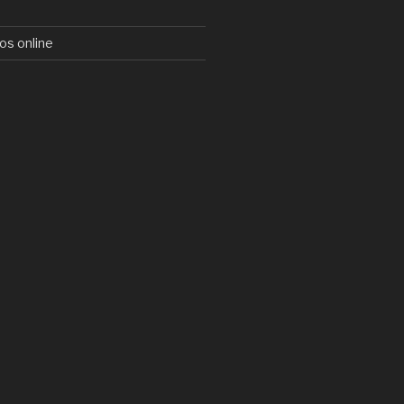
os online